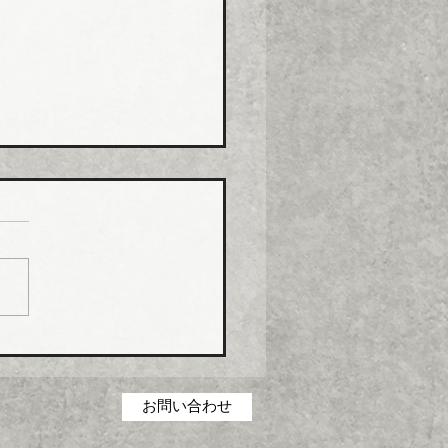
コス グリース阻集器・
桝など８月から５％程度
げ
コス（本社・広島県福山
社長菅田雅夫氏）は、８月
分より建築設備機器部門の
製品について価格改定（値
）を実施する。 これまで
の合理化・コストダウン・
低減に取り組んできたが、
お問い合わせ
の原材料・エネルギーコス
高騰を吸収することができ