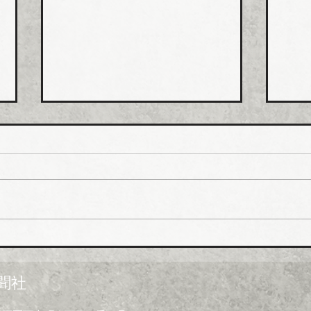
ホー
排水
値上
ホー
市、
受注
一部
イシグロ 住設・管材商社の
上げ
ヒトミを完全子会社化、ヒト
製造
ミ新社長に七條智氏就任
経費
聞社
昨今
トの