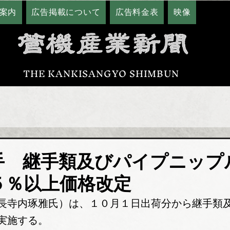
案内
広告掲載について
広告料金表
映像
THE KANKISANGYO SHIMBUN
手 継手類及びパイプニップ
５％以上価格改定
長寺内琢雅氏）は、１０月１日出荷分から継手類
実施する。