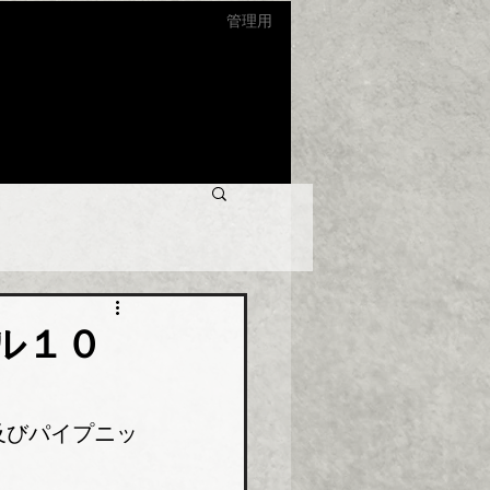
管理用
ル１０
及びパイプニッ