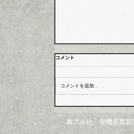
大阪管材組合 石油由来製品
コメント
の対策要望書を近畿経済産業
局へ
大阪管工機材商業協同組合（理
事長木澤利光氏）はこのほど、
コメントを追加…
組合員企業１０４社を対象に
「中東情勢の変化に伴う供給不
足にかかるアンケート」を実施
し、集計結果を取りまとめた。
米国・イスラエルのイランへ
株式会社 管機産業新
の軍事攻撃は中東情勢の悪化を
招き、日本経済に深刻なダメー