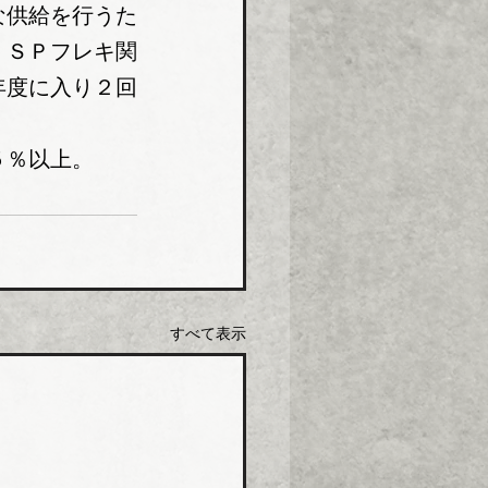
な供給を行うた
・ＳＰフレキ関
年度に入り２回
５％以上。
すべて表示