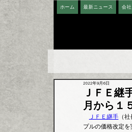
ホーム
最新ニュース
会社
2022年9月6日
ＪＦＥ継
月から１
ＪＦＥ継手
（社
プルの価格改定を