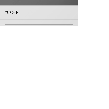
月から１０～３０％以上
複合管１０月か
引き上げ
以上引き上げ
コメント
日本継手（本社・大阪府岸和
積水化学工業は、
田市、社長河中久雄氏）は、
RCP（強化プラス
９月１日出荷分よりねじ込み
管）および関連製
式管継手やコア継手、ステン
１０月１日出荷分
コメントを追加…
レスねじ込み継手、ＮＷジョ
以上引き上げる。
イントなど各種管継手と関連
部材について価格改定を実施
する。 管継手類の原材料、
株式会社 管機産業新聞社
副資材の調達コストの高騰に
加えて、エネルギーコストの
お問い合わせ
上昇やその他の資材価格、輸
送コストなど間接費用も増大
しており、企業努力だけでは
製造コストを吸収することが
〒550-0005 大阪府大阪市西区西本町１丁目５番３号
困難な状況と判断。安定的な
扶桑ビル7階 706
供給を行
TEL 06-6531-5340 FAX 06-6531-5341
©2024 by （株）管機産業新聞社。