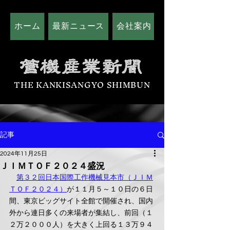
ホーム
最新ニュース
会社案内
広告掲載につい
THE KANKISANGYO SHIMBUN
記事
2024年11月25日
ＪＩＭＴＯＦ２０２４盛況
第３２回日本国際工作機械見本市（ＪＩＭ
ＴＯＦ２０２４）
が１１月５～１０日の６日
間、東京ビッグサイト全館で開催され、国内
外から連日多くの来場者が集結し、前回（１
２万２０００人）を大きく上回る１３万９４