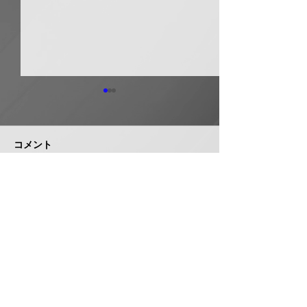
日本継手 管継手など９
積水化学工業 
月から１０～３０％以上
複合管１０月か
引き上げ
以上引き上げ
コメント
日本継手（本社・大阪府岸和
積水化学工業は、
田市、社長河中久雄氏）は、
RCP（強化プラス
９月１日出荷分よりねじ込み
管）および関連製
式管継手やコア継手、ステン
１０月１日出荷分
コメントを追加…
レスねじ込み継手、ＮＷジョ
以上引き上げる。
イントなど各種管継手と関連
部材について価格改定を実施
する。 管継手類の原材料、
株式会社 管機産業新聞社
副資材の調達コストの高騰に
加えて、エネルギーコストの
お問い合わせ