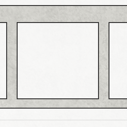
日本継手 管継手など９月か
積水
ら１０～３０％以上引き上げ
管１
上げ
日本継手（本社・大阪府岸和田
積水