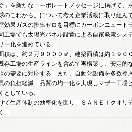
ぐ」を新たなコーポレートメッセージに掲げて、
球のこれから」について考え企業活動に取り組ん
室効果ガスの排出ゼロを目標にカーボンニュート
同工場でも太陽光パネル設置による自家発電シス
リー化を進めている。
面積は、約２万９０００㎡、建築面積は約１９０
既存工場の生産ラインを含めて再構築し、安定的
栓の需要に対応する。また、自動化設備を多数導
員の負担軽減、品質の均一化を実現しマザー工場
くとしている。
けて生産体制の効率化を図り、ＳＡＮＥＩクオリ
く。