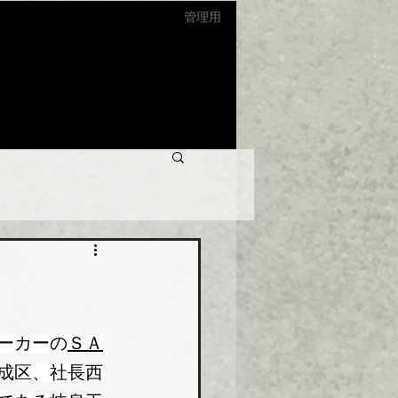
管理用
ーカーの
ＳＡ
成区、社長西