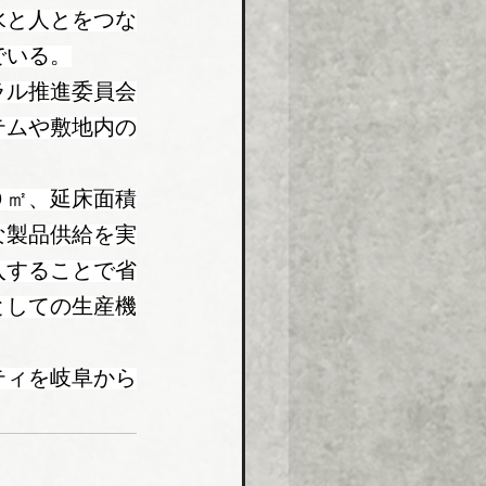
水と人とをつな
でいる。
ラル推進委員会
テムや敷地内の
０㎡、延床面積
な製品供給を実
入することで省
としての生産機
ティを岐阜から