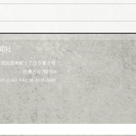
市、社長河中久雄氏）は、９月
RC
１日出荷分よりねじ込み式管継
管）
手やコア継手、ステンレスねじ
０月
込み継手、ＮＷジョイントなど
引き
各種管継手と関連部材について
価格改定を実施する。 管継手
聞社
類の原材料、副資材の調達コス
トの高騰に加えて、エネルギー
大阪市西区西本町１丁目５番３号
コストの上昇やその他の資材価
扶桑ビル7階 706
格、輸送コストなど間接費用も
増大しており、企業努力だけで
531-5340 FAX 06-6531-5341
は製造コストを吸収することが
困難な状況と判断。安定的な供
給を行