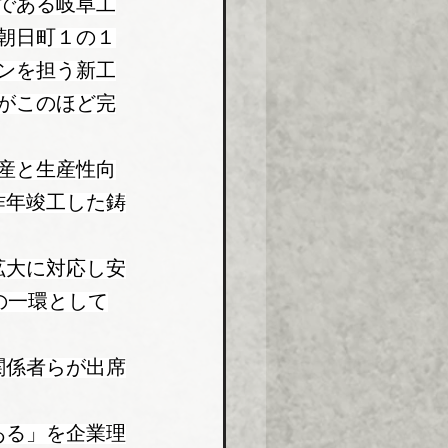
である岐阜工
朝日町１の１
ンを担う新工
がこのほど完
産と生産性向
昨年竣工した鋳
拡大に対応し安
の一環として
関係者らが出席
ある」を企業理