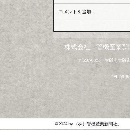
区、会長橋本政昭氏・社長阪田
コメントを追加…
貞一氏）はこのほど関西№１の
在庫アイテムと物流体制の強化
を目指し、大阪市大正区にあっ
た倉庫を移転し新関西配送セン
ターとして業務を開始した。
株式会社 管機産業新
新関西配送センターは、地上５
階建（倉庫部分４層）鉄骨造で
〒550-0005 大阪府
敷地面積は約３６０２坪、延床
面積は約７２９４坪。５階部分
にはイベントや勉強会などを開
TEL 06-6
催できる研修室も設けられてい
る。 配送面でも利便性にすぐ
れてお
©2024 by （株）管機産業新聞社。