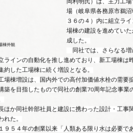
岡利明氏）は、主力工場
場（岐阜県各務原市鵜沼
３６の４）内に組立ライ
場棟の建設を進めていた
成した。
場棟外観
　同社では、さらなる増
立ラインの自動化を推し進めており、新工場棟は
集約した工場棟に続く増設となる。
工場棟増設は、国内外での高付加価値水栓の需要
構築を目指したもので同社の創業70周年記念事業
。
長ほか同社幹部社員と建設に携わった設計・工事
われた。
１９５４年の創業以来「人類ある限り水は必要で