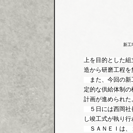
新工
上を目的とした組
造から研磨工程を
　また、今回の新
定的な供給体制の
計画が進められた
　５日には西岡社
し竣工式が執り行
　ＳＡＮＥＩは、