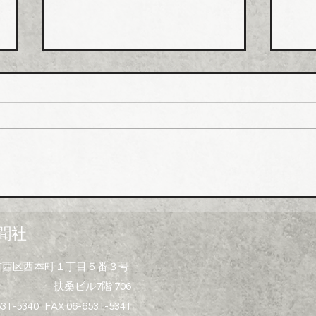
日本継手 管継手など９月か
積水
ら１０～３０％以上引き上げ
管１
上げ
日本継手（本社・大阪府岸和田
積水
市、社長河中久雄氏）は、９月
RC
１日出荷分よりねじ込み式管継
管）
手やコア継手、ステンレスねじ
０月
込み継手、ＮＷジョイントなど
引き
各種管継手と関連部材について
価格改定を実施する。 管継手
聞社
類の原材料、副資材の調達コス
トの高騰に加えて、エネルギー
大阪市西区西本町１丁目５番３号
コストの上昇やその他の資材価
扶桑ビル7階 706
格、輸送コストなど間接費用も
増大しており、企業努力だけで
531-5340 FAX 06-6531-5341