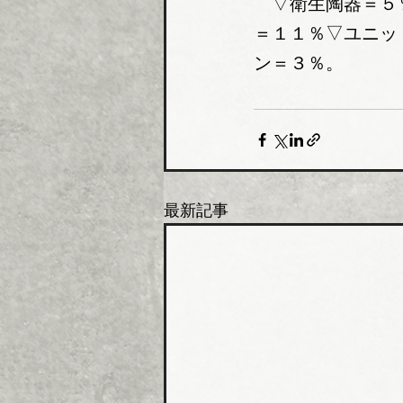
　▽衛生陶器＝５
＝１１％▽ユニッ
ン＝３％。
最新記事