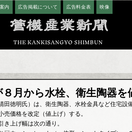
案内
広告掲載について
広告料金表
映像
THE KANKISANGYO SHIMBUN
が８月から水栓、衛生陶器を
清田徳明氏）は、衛生陶器、水栓金具など住宅設
小売価格を改定（値上げ）する。
引き上げ幅は次の通り。