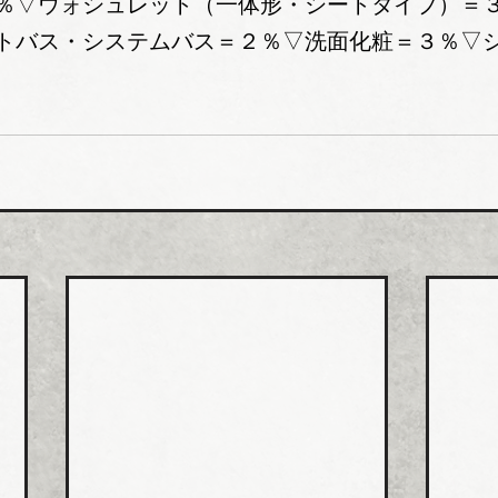
％▽ウォシュレット（一体形・シートタイプ）＝
トバス・システムバス＝２％▽洗面化粧＝３％▽