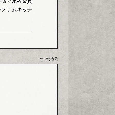
３％▽水栓金具
システムキッチ
すべて表示