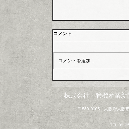
橋本総業 新関西配送センタ
コメント
ー開設
橋本総業（本社・東京都中央
区、会長橋本政昭氏・社長阪田
コメントを追加…
貞一氏）はこのほど関西№１の
在庫アイテムと物流体制の強化
を目指し、大阪市大正区にあっ
た倉庫を移転し新関西配送セン
ターとして業務を開始した。
株式会社 管機産業新
新関西配送センターは、地上５
階建（倉庫部分４層）鉄骨造で
〒550-0005 大阪府
敷地面積は約３６０２坪、延床
面積は約７２９４坪。５階部分
にはイベントや勉強会などを開
TEL 06-6