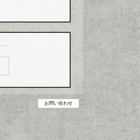
化学工業 強化プラ複合
０月から１０％以上引き
化学工業は、エスロン
P（強化プラスチック複合
および関連製品の価格を１
１日出荷分から１０％以上
上げる。
お問い合わせ