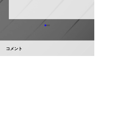
日本継手 管継手など９
積水化学工業 
月から１０～３０％以上
複合管１０月か
引き上げ
以上引き上げ
コメント
日本継手（本社・大阪府岸和
積水化学工業は、
田市、社長河中久雄氏）は、
RCP（強化プラス
９月１日出荷分よりねじ込み
管）および関連製
式管継手やコア継手、ステン
１０月１日出荷分
コメントを追加…
レスねじ込み継手、ＮＷジョ
以上引き上げる。
イントなど各種管継手と関連
部材について価格改定を実施
する。 管継手類の原材料、
株式会社 管機産業新聞社
副資材の調達コストの高騰に
加えて、エネルギーコストの
お問い合わせ
上昇やその他の資材価格、輸
送コストなど間接費用も増大