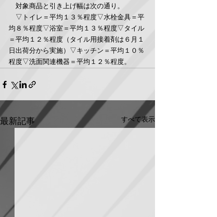
　対象商品と引き上げ幅は次の通り。
　▽トイレ＝平均１３％程度▽水栓金具＝平
均８％程度▽浴室＝平均１３％程度▽タイル
＝平均１２％程度（タイル用接着剤は６月１
日出荷分から実施）▽キッチン＝平均１０％
程度▽洗面関連機器＝平均１２％程度。
すべて表示
最新記事