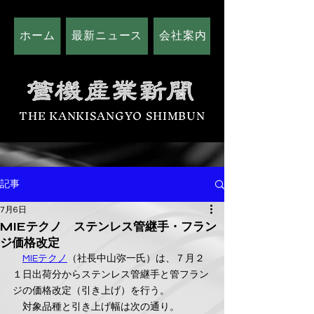
ホーム
最新ニュース
会社案内
広告掲載につい
THE KANKISANGYO SHIMBUN
記事
7月6日
MIEテクノ ステンレス管継手・フラン
ジ価格改定
MIEテクノ
（社長中山弥一氏）は、７月２
１日出荷分からステンレス管継手と管フラン
ジの価格改定（引き上げ）を行う。
　対象品種と引き上げ幅は次の通り。