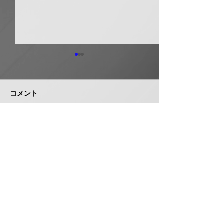
日本継手 管継手など９
積水化学工業 
月から１０～３０％以上
複合管１０月か
引き上げ
以上引き上げ
コメント
日本継手（本社・大阪府岸和
積水化学工業は、
田市、社長河中久雄氏）は、
RCP（強化プラス
９月１日出荷分よりねじ込み
管）および関連製
式管継手やコア継手、ステン
１０月１日出荷分
コメントを追加…
レスねじ込み継手、ＮＷジョ
以上引き上げる。
イントなど各種管継手と関連
部材について価格改定を実施
する。 管継手類の原材料、
株式会社 管機産業新聞社
副資材の調達コストの高騰に
加えて、エネルギーコストの
お問い合わせ
上昇やその他の資材価格、輸