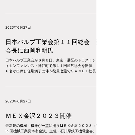
レデンシア、グランスパ、エメロード、広ろ美ろ浴室」
（平均１４％程度）、ぴったりサイズシャワーとユニッ
ト・シャワー＆トイ...
2023年6月27日
日本バルブ工業会第１１回総会 新
会長に西岡利明氏
日本バルブ工業会が６月６日、東京・港区のトラストシテ
ィカンファレンス・神谷町で第１１回通常総会を開催、８
８名が出席し任期満了に伴う役員改選でＳＡＮＥＩ社長の
西岡利明氏が新会長に選任された。 新会長に選任された西
岡利明氏は「退任された役員の方々には今後も引き続きバ
ックアップを...
2023年6月27日
ＭＥＸ金沢２０２３開催
最新鋭の機械・機器が一堂に揃うＭＥＸ金沢２０２３（第
59回機械工業見本市金沢、主催・石川県鉄工機電協会）が