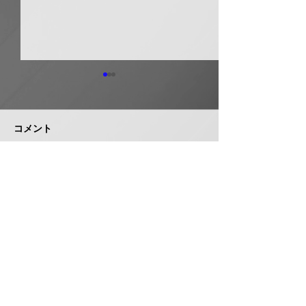
日本継手 管継手など９
積水化学工業 
月から１０～３０％以上
複合管１０月か
引き上げ
以上引き上げ
コメント
日本継手（本社・大阪府岸和
積水化学工業は、
田市、社長河中久雄氏）は、
RCP（強化プラス
９月１日出荷分よりねじ込み
管）および関連製
式管継手やコア継手、ステン
１０月１日出荷分
コメントを追加…
レスねじ込み継手、ＮＷジョ
以上引き上げる。
イントなど各種管継手と関連
部材について価格改定を実施
する。 管継手類の原材料、
株式会社 管機産業新聞社
副資材の調達コストの高騰に
加えて、エネルギーコストの
お問い合わせ
上昇やその他の資材価格、輸