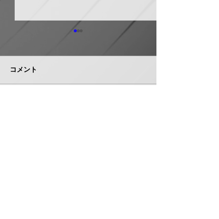
日本継手 管継手など９
積水化学工業 
月から１０～３０％以上
複合管１０月か
引き上げ
以上引き上げ
コメント
日本継手（本社・大阪府岸和
積水化学工業は、
田市、社長河中久雄氏）は、
RCP（強化プラス
９月１日出荷分よりねじ込み
管）および関連製
式管継手やコア継手、ステン
１０月１日出荷分
コメントを追加…
レスねじ込み継手、ＮＷジョ
以上引き上げる。
イントなど各種管継手と関連
部材について価格改定を実施
する。 管継手類の原材料、
株式会社 管機産業新聞社
副資材の調達コストの高騰に
加えて、エネルギーコストの
お問い合わせ
上昇やその他の資材価格、輸
送コストなど間接費用も増大
しており、企業努力だけでは