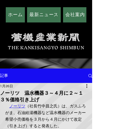
ホーム
最新ニュース
会社案内
広告掲載につい
THE KANKISANGYO SHIMBUN
記事
1月26日
ノーリツ 温水機器３～４月に２～１
３％価格引き上げ
ノーリツ
（社長竹中昌之氏）は、ガスふろ
がま、石油給湯機器など温水機器のメーカー
希望小売価格を３月から４月にかけて改定
（引き上げ）すると発表した。