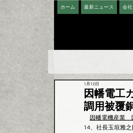
ホーム
最新ニュース
会社
1月12日
因幡電工
調用被覆
因幡電機産業　
14、社長玉垣雅