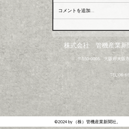
事長木澤利光氏）はこのほど、
コメントを追加…
組合員企業１０４社を対象に
「中東情勢の変化に伴う供給不
足にかかるアンケート」を実施
し、集計結果を取りまとめた。
米国・イスラエルのイランへ
株式会社 管機産業新
の軍事攻撃は中東情勢の悪化を
招き、日本経済に深刻なダメー
〒550-0005 大阪府
ジを与えている。原油・ナフサ
を原料とする配管資材や建設資
材で急激な価格高騰と供給不安
TEL 06-6
といった影響が広がっている。
塩ビ製品、断熱材、塗料、シン
ナー溶剤
©2024 by （株）管機産業新聞社。