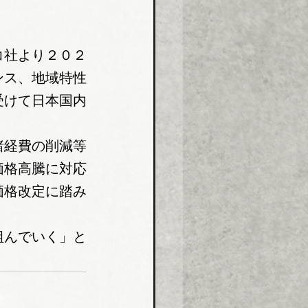
コ社より２０２
ンス、地域特性
受けて日本国内
諸経費の削減等
価格高騰に対応
価格改定に踏み
組んでいく」と