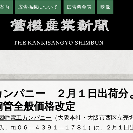
案内
広告掲載について
広告料金表
映像
THE KANKISANGYO SHIMBUN
カンパニー ２月１日出荷分
銅管全般価格改定
因幡電工カンパニー
（大阪本社・大阪市西区立売堀
之氏、℡０６―４３９１―１７８１）は、２月１日