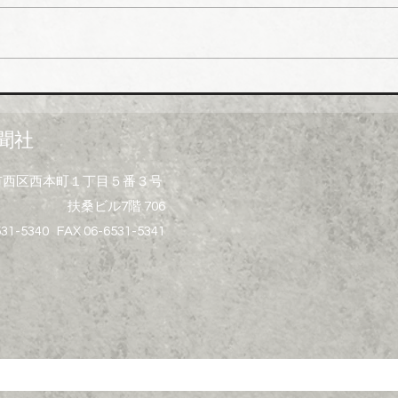
市、
受注
一部
イシグロ 住設・管材商社の
上げ
ヒトミを完全子会社化、ヒト
製造
ミ新社長に七條智氏就任
経費
聞社
昨今
トの
大阪市西区西本町１丁目５番３号
ず、
扶桑ビル7階 706
げ）
る製
531-5340 FAX 06-6531-5341
水桝
集器
プ、