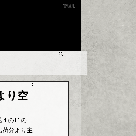
管理用
より空
４の11の
出荷分より主