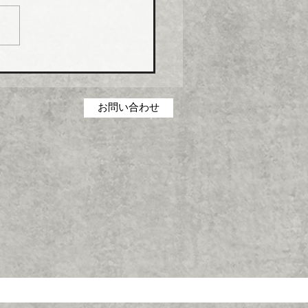
社長菅田雅夫氏）は、８月
分より建築設備機器部門の
製品について価格改定（値
）を実施する。 これまで
の合理化・コストダウン・
低減に取り組んできたが、
お問い合わせ
の原材料・エネルギーコス
高騰を吸収することができ
一部製品の価格改定（値上
に踏み切った。 対象とな
品は、グリース阻集器、排
、オイル阻集器、その他阻
類、空調機用ドレントラッ
設