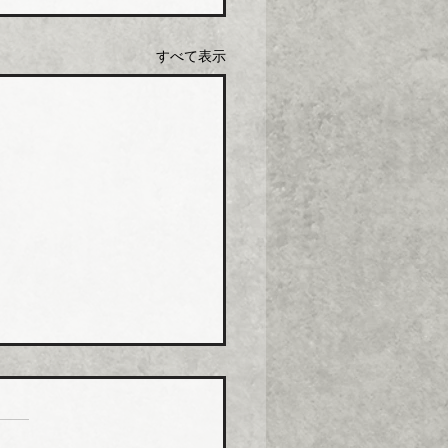
すべて表示
コス グリース阻集器・
桝など８月から５％程度
げ
コス（本社・広島県福山