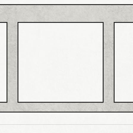
ホー
排水
値上
ホー