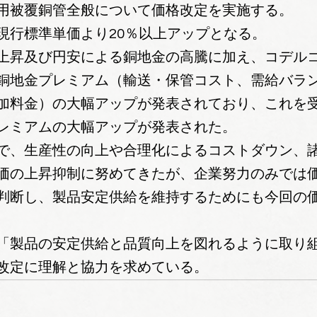
用被覆銅管全般について価格改定を実施する。
現行標準単価より20％以上アップとなる。
上昇及び円安による銅地金の高騰に加え、コデル
銅地金プレミアム（輸送・保管コスト、需給バラ
加料金）の大幅アップが発表されており、これを
レミアムの大幅アップが発表された。
で、生産性の向上や合理化によるコストダウン、
価の上昇抑制に努めてきたが、企業努力のみでは
判断し、製品安定供給を維持するためにも今回の
「製品の安定供給と品質向上を図れるように取り
改定に理解と協力を求めている。