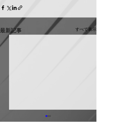
すべて表示
最新記事
ホーコス グリ
器・排水桝など