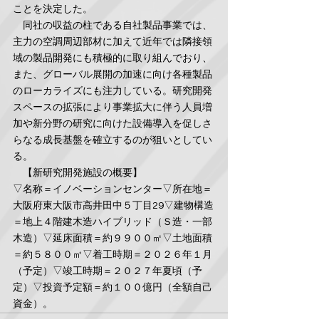
ことを決定した。
　同社の収益の柱である自社製品事業では、
主力の空調周辺部材に加えて近年では隣接領
域の製品開発にも積極的に取り組んでおり、
また、グローバル展開の加速に向け各種製品
のローカライズにも注力している。研究開発
スペースの拡張により事業拡大に伴う人員増
加や新分野の研究に向けた設備導入を促しさ
らなる成長基盤を確立するのが狙いとしてい
る。
　【新研究開発施設の概要】
▽名称＝イノベーションセンター▽所在地＝
大阪府東大阪市高井田中５丁目29▽建物構造
＝地上４階建木造ハイブリッド（Ｓ造・一部
木造）▽延床面積＝約９９００㎡▽土地面積
＝約５８００㎡▽着工時期＝２０２６年１月
（予定）▽竣工時期＝２０２７年夏頃（予
定）▽投資予定額＝約１００億円（全額自己
資金）。