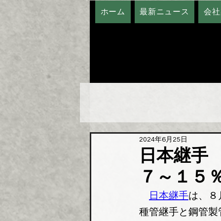
ホーム
最新ニュース
会社
2024年6月25日
日本継手
７～１５
日本継手
は、８
種管継手と鋼管製