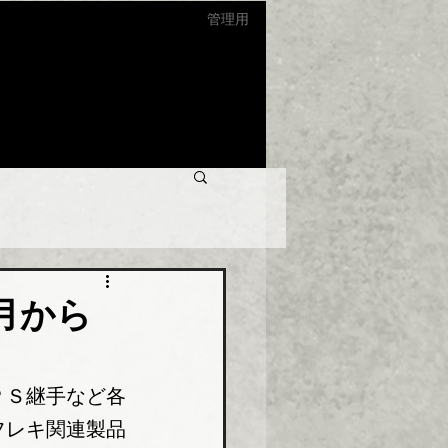
管理用
月から
ＰＳ継手など各
フレキ関連製品