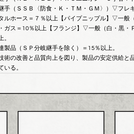
継手（ＳＳＢ〈防食・Ｋ・ＴＭ・ＧＭ〉）▽フレ
タルホース＝７％以上【パイプニップル】▽一般
・ガス＝10％以上【フランジ】▽一般（白・黒・
上。
連製品（ＳＰ分岐継手を除く）＝15％以上。
技術の改善と品質向上を図り、製品の安定供給と
ている。