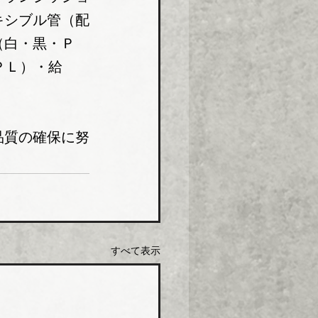
キシブル管（配
（白・黒・Ｐ
ＰＬ）・給
品質の確保に努
すべて表示