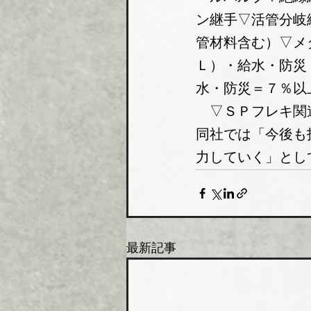
ン継手▽活管分岐
管材料含む）▽メ
Ｌ）・給水・防災
水・防災＝７％以
　▽ＳＰフレキ関
同社では「今後も
力していく」とし
最新記事