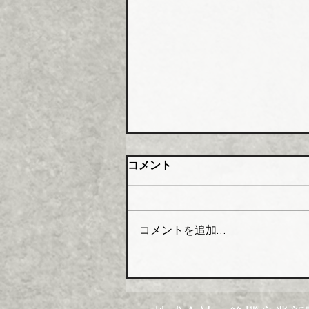
大阪管材組合 石油由来製品
コメント
の対策要望書を近畿経済産業
局へ
大阪管工機材商業協同組合（理
事長木澤利光氏）はこのほど、
コメントを追加…
組合員企業１０４社を対象に
「中東情勢の変化に伴う供給不
足にかかるアンケート」を実施
し、集計結果を取りまとめた。
米国・イスラエルのイランへ