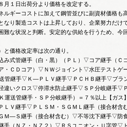
８月１日出荷分より価格を改定する。
ネルギーコストに加えて鋼管並びに副資材価格も
となり製造コストは上昇しており、企業努力だけ
困難な状況と判断。安定的な供給を行うため、今
）と価格改定率は次の通り。
込み式管継手（白・黒）（ＰＬ）▽コア継手（Ｃ
ア・ＣＤコア）▽ＮＷジョイント▽水圧テストゲ
運送管継手▽Ｋ―ＰＬＶ継手▽ＰＣＨＢ継手▽ブラ
径違いクロス▽停滞水防止継手▽ＳＰ分岐継手▽
0Ｋ運送管継手・ＳＰ分岐継手）＝７％以上【ガス
ＰＬＶ継手▽ＰＬＳＭ・ＳＧＭＬ継手（接合材含
ＧＭ―Ｓ継手（接合材含む）▽不等沈下継手▽防
継手（ＮＺ・ＮＺ２）▽ＲＳユニオン・Ｕ字管▽