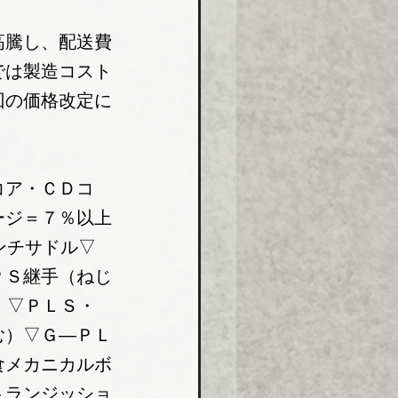
高騰し、配送費
では製造コスト
回の価格改定に
コア・ＣＤコ
ージ＝７％以上
ンチサドル▽
ＰＳ継手（ねじ
】▽ＰＬＳ・
む）▽Ｇ―ＰＬ
食メカニカルボ
トランジッショ