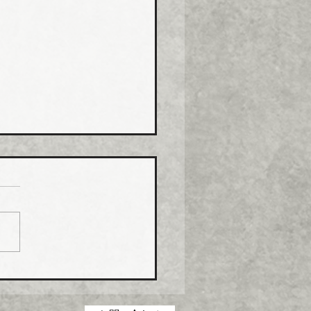
コス グリース阻集器・
桝など８月から５％程度
げ
コス（本社・広島県福山
社長菅田雅夫氏）は、８月
分より建築設備機器部門の
製品について価格改定（値
）を実施する。 これまで
の合理化・コストダウン・
低減に取り組んできたが、