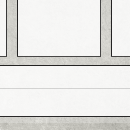
ホー
排水
値上
ホー
市、
受注
一部
イシグロ 住設・管材商社の
上げ
ヒトミを完全子会社化、ヒト
製造
ミ新社長に七條智氏就任
経費