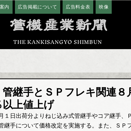
案内
広告掲載について
広告料金表
映像
THE KANKISANGYO SHIMBUN
 管継手とＳＰフレキ関連８
％以上値上げ
月１日出荷分よりねじ込み式管継手やコア継手、
管継手について価格改定を実施する。また、ＳＰ