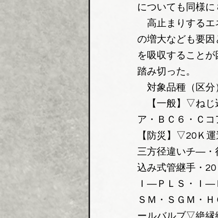
についても同様に
　高止まりするエ
の増大なども要因
を吸収することが
踏み切った。
　対象品種（区分
　【一般】▽ねじ
ア・ＢＣ６・Ｃコ
【防災】▽20Ｋ
三方径違いチ―・
込み式管継手・2
Ｉ―ＰＬＳ・Ｉ―
ＳＭ・ＳＧＭ・Ｈ
ールバルブ▽絶縁