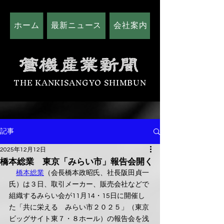
ホーム
最新ニュース
会社案内
広告掲載につい
THE KANKISANGYO SHIMBUN
記事
2025年12月12日
橋本総業 東京「みらい市」報告会開く
橋本総業
（会長橋本政昭氏、社長阪田貞一
氏）は３日、取引メーカー、販売会社などで
組織するみらい会が11月14・15日に開催し
た「共に栄える　みらい市２０２５」（東京
ビッグサイト東７・８ホール）の報告会を浅