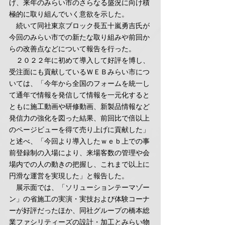
げ、来年のみらい市のさらなる盛況に向け積
極的に取り組んでいく意欲を示した。
　続いて同社東京ブロック長五十嵐勇吉氏が
今回のみらい市での新たな取り組みや前回か
らの改善点などについて報告を行った。
　２０２２年に初めて導入して好評を博し、
受注面にも貢献しているＷＥＢみらい市につ
いては、「今年から全国のフォームを統一し
て通年で情報を発信して情報を一元化すると
ともに施工動画や研修動画、新製品情報など
発信力の強化を図った結果、前回比で倍以上
のページビューを得て売り上げに貢献した」
と述べ、「今回より導入したｗｅｂ上での事
前登録制の入場により、来場客数の管理や会
場内での人の動きの把握し、これまで以上に
円滑な運営を実現した」と報告した。
　展示面では、「ソリューションテーマゾー
ン」の省施工の実演・実技および体験コーナ
ーが好評だったほか、同社グループの橋本総
業ファシリティーズの設計・加工とみらい物