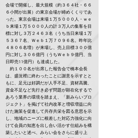
会場で開催し、最大規模（約３６４社・６６
６小間が出展）の東京会場が締めくくりであ
った。東京会場は来場１万５０００人・ｗｅ
ｂ来場１万５０００人の計３万人の集客を目
標に対し３万２４６３名（うち当日来場１万
５３６７名、Ｗｅｂ１万７０９６名。昨年比
４８０６名増）が来場し、売上目標３００億
円に対し３０６億円（うちＷｅｂ９億円、当
日即売11億円）も達成した。
　約１００名が出席した報告会で橋本会長
は、盛況裡に終わったことに謝意を示すとと
もに、足元は好調だが人手不足、資材高騰、
資金不足など先行き必ず問題が顕在化するで
あろう業界の環境を踏まえ、「新みらいプロ
ジェクト」を掲げて社内改革と増収増益に向
けた施策を促進して共存共栄を図る意思を示
し、地域のニーズに根差した対応力強化に向
けて会員の知恵を出し合い活かす仕組みを構
築したいと述べ、みらい会をさらに盛り上