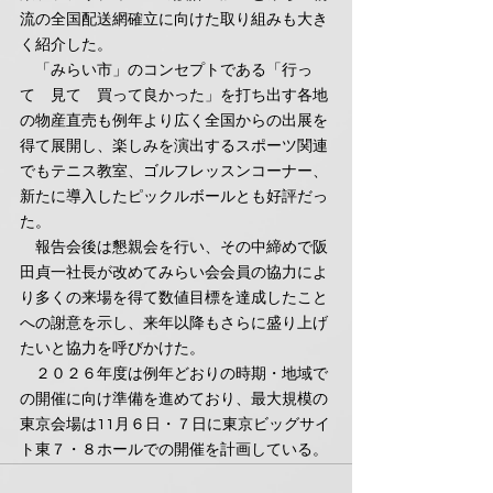
流の全国配送網確立に向けた取り組みも大き
く紹介した。
　「みらい市」のコンセプトである「行っ
て　見て　買って良かった」を打ち出す各地
の物産直売も例年より広く全国からの出展を
得て展開し、楽しみを演出するスポーツ関連
でもテニス教室、ゴルフレッスンコーナー、
新たに導入したピックルボールとも好評だっ
た。
　報告会後は懇親会を行い、その中締めで阪
田貞一社長が改めてみらい会会員の協力によ
り多くの来場を得て数値目標を達成したこと
への謝意を示し、来年以降もさらに盛り上げ
たいと協力を呼びかけた。
　２０２６年度は例年どおりの時期・地域で
の開催に向け準備を進めており、最大規模の
東京会場は11月６日・７日に東京ビッグサイ
ト東７・８ホールでの開催を計画している。