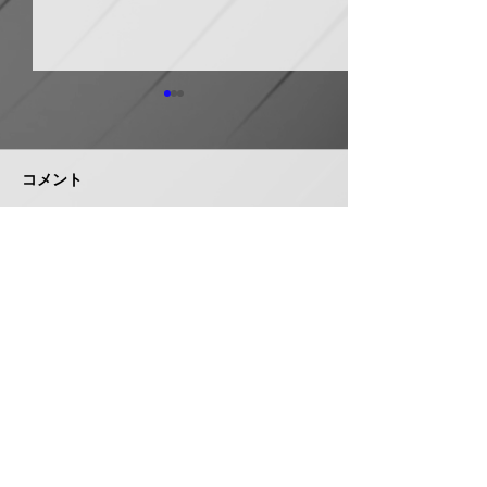
ホーコス グリ
器・排水桝など
５％程度値上げ
コメント
ホーコス（本社・
市、社長菅田雅夫
月受注分より建築
門の一部製品につ
イシグロ 住設・管材商
コメントを追加…
定（値上げ）を
社のヒトミを完全子会社
これまで製造の合
化、ヒトミ新社長に七條
トダウン・経費低
智氏就任
んできたが、昨今
株式会社 管機産業新聞社
エネルギーコスト
収することができ
お問い合わせ
品の価格改定（値
み切った。 対象