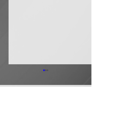
日本継手 管継手など９
積水化学工業 
月から１０～３０％以上
複合管１０月か
引き上げ
以上引き上げ
コメント
日本継手（本社・大阪府岸和
積水化学工業は、
田市、社長河中久雄氏）は、
RCP（強化プラス
９月１日出荷分よりねじ込み
管）および関連製
式管継手やコア継手、ステン
１０月１日出荷分
コメントを追加…
レスねじ込み継手、ＮＷジョ
以上引き上げる。
イントなど各種管継手と関連