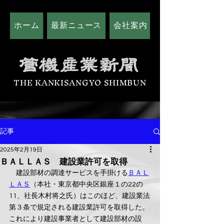
ホーム
最新ニュース
会社案内
広告掲載につい
THE KANKISANGYO SHIMBUN
記事
2025年2月19日
ＢＡＬＬＡＳ 建設業許可を取得
　建設部材の調達サービスを手掛ける
ＢＡＬ
ＬＡＳ
（本社・東京都中央区銀座１の22の
11、社長木村将之氏）はこのほど、建設業法
第３条で規定される建設業許可を取得した。
これにより建設事業者として建設部材の設