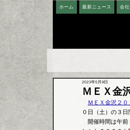
ホーム
最新ニュース
会社
2023年5月9日
ＭＥＸ金
ＭＥＸ金沢２０
０日（土）の３日
　開催時間は午前