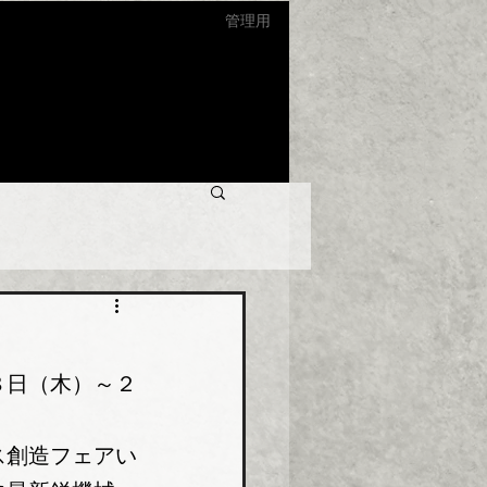
管理用
８日（木）～２
ス創造フェアい