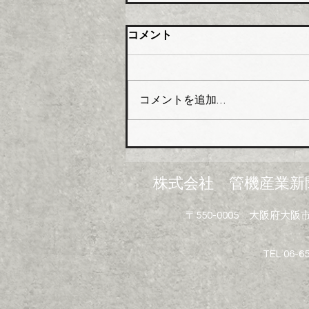
大阪管材組合 石油由来製品
コメント
の対策要望書を近畿経済産業
局へ
大阪管工機材商業協同組合（理
事長木澤利光氏）はこのほど、
コメントを追加…
組合員企業１０４社を対象に
「中東情勢の変化に伴う供給不
足にかかるアンケート」を実施
し、集計結果を取りまとめた。
米国・イスラエルのイランへ
株式会社 管機産業新
の軍事攻撃は中東情勢の悪化を
招き、日本経済に深刻なダメー
〒550-0005 大阪府
ジを与えている。原油・ナフサ
を原料とする配管資材や建設資
材で急激な価格高騰と供給不安
TEL 06-6
といった影響が広がっている。
塩ビ製品、断熱材、塗料、シン
ナー溶剤