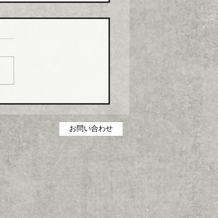
コス グリース阻集器・
桝など８月から５％程度
げ
コス（本社・広島県福山
社長菅田雅夫氏）は、８月
分より建築設備機器部門の
製品について価格改定（値
）を実施する。 これまで
の合理化・コストダウン・
低減に取り組んできたが、
お問い合わせ
の原材料・エネルギーコス
高騰を吸収することができ
一部製品の価格改定（値上
に踏み切った。 対象とな
品は、グリース阻集器、排
、オイル阻集器、その他阻
類、空調機用ドレントラッ
設