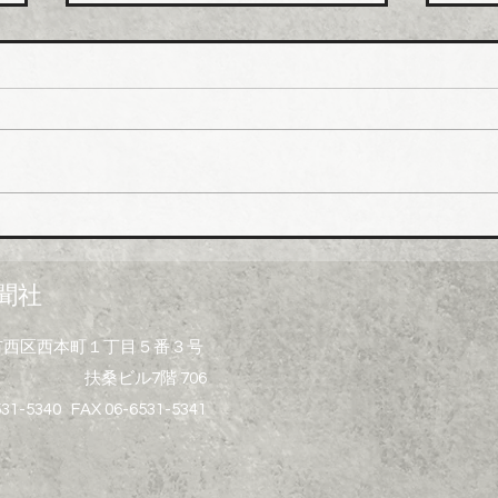
ホー
排水
値上
ホー
市、
受注
一部
イシグロ 住設・管材商社の
上げ
ヒトミを完全子会社化、ヒト
製造
ミ新社長に七條智氏就任
経費
聞社
昨今
トの
大阪市西区西本町１丁目５番３号
ず、
扶桑ビル7階 706
げ）
る製
531-5340 FAX 06-6531-5341
水桝
集器
プ、