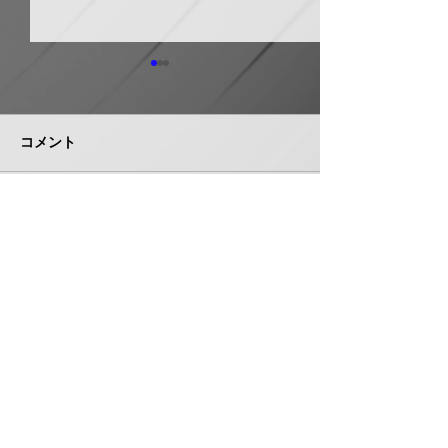
ホーコス グリ
器・排水桝など
５％程度値上げ
コメント
ホーコス（本社・
市、社長菅田雅夫
月受注分より建築
門の一部製品につ
イシグロ 住設・管材商
コメントを追加…
定（値上げ）を
社のヒトミを完全子会社
これまで製造の合
化、ヒトミ新社長に七條
トダウン・経費低
智氏就任
んできたが、昨今
株式会社 管機産業新聞社
エネルギーコスト
収することができ
お問い合わせ
品の価格改定（値
み切った。 対象
は、グリース阻集