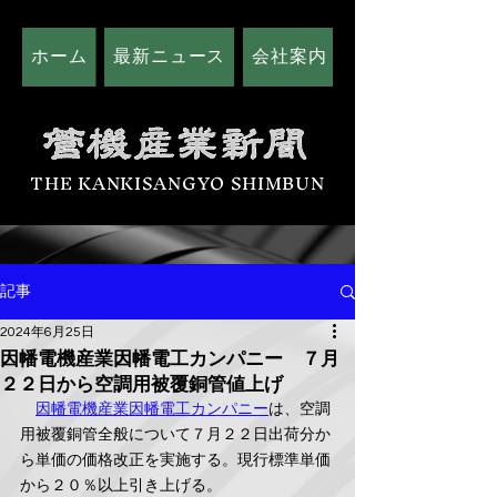
ホーム
最新ニュース
会社案内
広告掲載につい
THE KANKISANGYO SHIMBUN
記事
2024年6月25日
因幡電機産業因幡電工カンパニー ７月
２２日から空調用被覆銅管値上げ
因幡電機産業因幡電工カンパニー
は、空調
用被覆銅管全般について７月２２日出荷分か
ら単価の価格改正を実施する。現行標準単価
から２０％以上引き上げる。