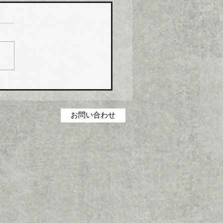
コス グリース阻集器・
桝など８月から５％程度
げ
コス（本社・広島県福山
社長菅田雅夫氏）は、８月
分より建築設備機器部門の
製品について価格改定（値
）を実施する。 これまで
の合理化・コストダウン・
低減に取り組んできたが、
お問い合わせ
の原材料・エネルギーコス
高騰を吸収することができ
一部製品の価格改定（値上
に踏み切った。 対象とな
品は、グリース阻集器、排
、オイル阻集器、その他阻
類、空調機用ドレントラッ
設