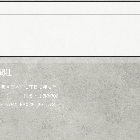
ホー
排水
値上
ホー
市、
受注
一部
イシグロ 住設・管材商社の
上げ
ヒトミを完全子会社化、ヒト
製造
ミ新社長に七條智氏就任
経費
聞社
昨今
トの
大阪市西区西本町１丁目５番３号
ず、
扶桑ビル7階 706
げ）
る製
531-5340 FAX 06-6531-5341
水桝
集器
プ、