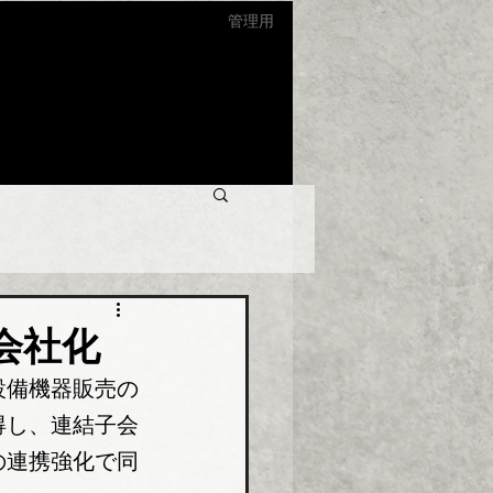
管理用
会社化
設備機器販売の
得し、連結子会
の連携強化で同