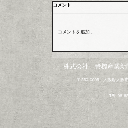
大阪管材組合 石油由来製品
コメント
の対策要望書を近畿経済産業
局へ
大阪管工機材商業協同組合（理
事長木澤利光氏）はこのほど、
コメントを追加…
組合員企業１０４社を対象に
「中東情勢の変化に伴う供給不
足にかかるアンケート」を実施
し、集計結果を取りまとめた。
米国・イスラエルのイランへ
株式会社 管機産業新
の軍事攻撃は中東情勢の悪化を
招き、日本経済に深刻なダメー
〒550-0005 大阪府
ジを与えている。原油・ナフサ
を原料とする配管資材や建設資
材で急激な価格高騰と供給不安
TEL 06-6
といった影響が広がっている。
塩ビ製品、断熱材、塗料、シン
ナー溶剤