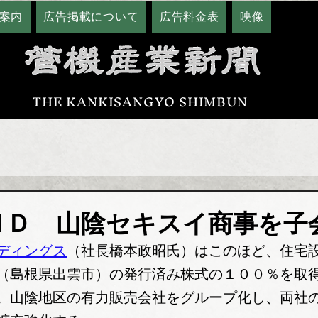
案内
広告掲載について
広告料金表
映像
THE KANKISANGYO SHIMBUN
ＨＤ 山陰セキスイ商事を子
ディングス
（社長橋本政昭氏）はこのほど、住宅
（島根県出雲市）の発行済み株式の１００％を取
。山陰地区の有力販売会社をグループ化し、両社